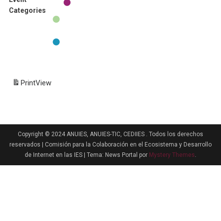
Continuidad de operación de internet
Untitled
Categories
General
Category
Principios básicos en la operación de
internet
All Categories
Print
View
Copyright © 2024 ANUIES, ANUIES-TIC, CEDIIES . Todos los derechos
reservados | Comisión para la Colaboración en el Ecosistema y Desarrollo
de Internet en las IES
|
Tema: News Portal por
Mystery Themes
.