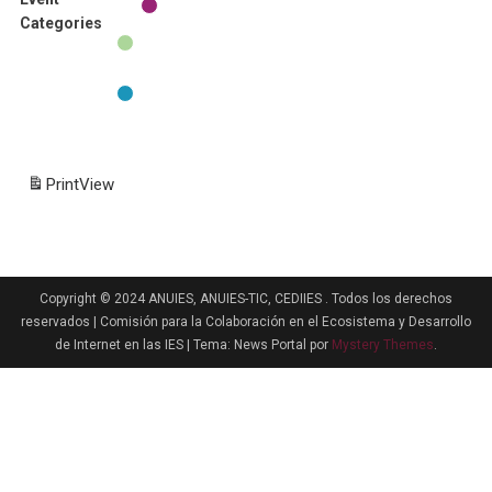
Untitled
Continuidad de operación de internet
Categories
Category
General
Principios básicos en la operación de
internet
All Categories
Print
View
Copyright © 2024 ANUIES, ANUIES-TIC, CEDIIES . Todos los derechos
reservados | Comisión para la Colaboración en el Ecosistema y Desarrollo
de Internet en las IES
|
Tema: News Portal por
Mystery Themes
.